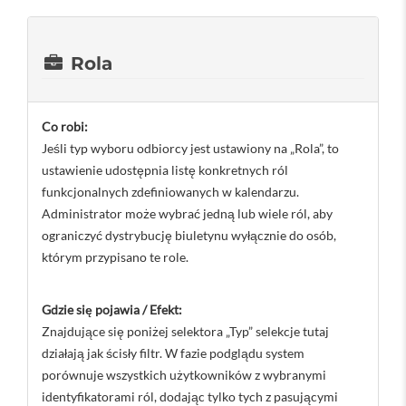
Rola
Co robi:
Jeśli typ wyboru odbiorcy jest ustawiony na „Rola”, to
ustawienie udostępnia listę konkretnych ról
funkcjonalnych zdefiniowanych w kalendarzu.
Administrator może wybrać jedną lub wiele ról, aby
ograniczyć dystrybucję biuletynu wyłącznie do osób,
którym przypisano te role.
Gdzie się pojawia / Efekt:
Znajdujące się poniżej selektora „Typ” selekcje tutaj
działają jak ścisły filtr. W fazie podglądu system
porównuje wszystkich użytkowników z wybranymi
identyfikatorami ról, dodając tylko tych z pasującymi