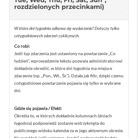
Tue, Wed, Thu, Fri, Sat, Sun",
rozdzielonych przecinkami)
W które dni tygodnia odbywa się wydarzenie? Dotyczy tylko
cotygodniowych zdarzeń cyklicznych.
Co robi:
Jeśli typ zdarzenia jest ustawiony na powtarzanie „Co
tydzień”, wprowadzenie tekstu pozwala administratorowi
dokładnie określić, w które dni tygodnia ma miejsce
zdarzenie (np. „Pon., Wt., Śr.”). Działa jak filtr, dzięki czemu
cotygodniowe powtarzanie pojawia się tylko w wybrane
dni.
Gdzie się pojawia / Efekt:
Określa to, w których dokładnie kolumnach (dniach
tygodnia) podpowiedź zostanie wstrzyknięta do
publicznego widoku kalendarza w jego aktywnym okresie.
Na przykład, jeśli wpiszesz „środa”, podpowiedź będzie