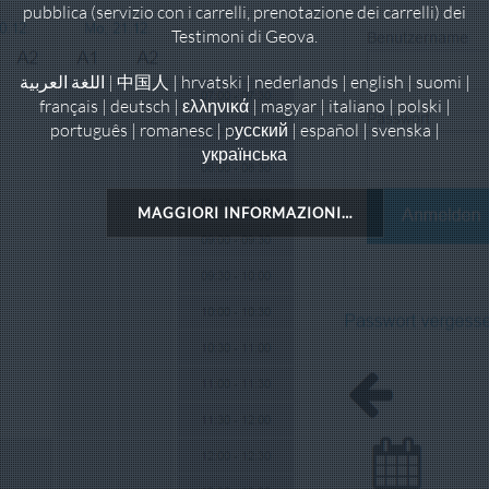
pubblica (servizio con i carrelli, prenotazione dei carrelli) dei
Testimoni di Geova.
اللغة العربية
|
中国人
|
hrvatski
|
nederlands
|
english
|
suomi
|
français
|
deutsch
|
ελληνικά
|
magyar
|
italiano
|
polski
|
português
|
romanesc
|
pусский
|
español
|
svenska
|
українська
MAGGIORI INFORMAZIONI…