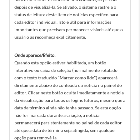
depois de visualizá-la. Se ativado, o sistema rastreia o
status de leitura deste item de notícias específico para
cada editor individual. Isto é útil para informações
importantes que precisam permanecer visíveis até que o
usuário as reconheça explicitamente.
Onde aparece/Efeito:
Quando esta opção estiver habilitada, um botão
interativo ou caixa de seleção (normalmente rotulado
com o texto traduzido "Marcar como lido") aparecerá
diretamente abaixo do conteúdo da notícia no painel do
editor. Clicar neste botão oculta imediatamente a notícia
da visualização para todos os logins futuros, mesmo que a
data de término ainda não tenha passado. Se esta opção
não for marcada durante a criação, a notícia
permanecerá persistentemente no painel de cada editor
até que a data de término seja atingida, sem qualquer
opção para removê-la.