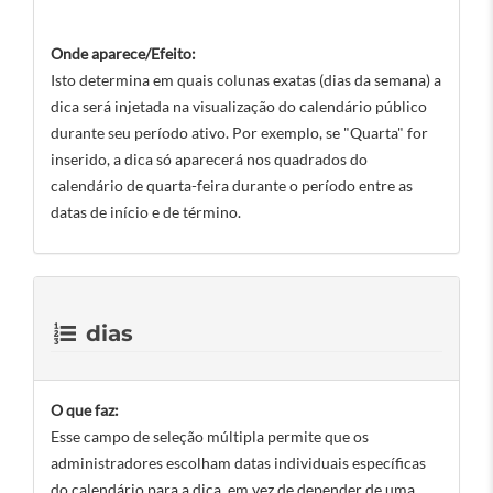
Onde aparece/Efeito:
Isto determina em quais colunas exatas (dias da semana) a
dica será injetada na visualização do calendário público
durante seu período ativo. Por exemplo, se "Quarta" for
inserido, a dica só aparecerá nos quadrados do
calendário de quarta-feira durante o período entre as
datas de início e de término.
dias
O que faz:
Esse campo de seleção múltipla permite que os
administradores escolham datas individuais específicas
do calendário para a dica, em vez de depender de uma