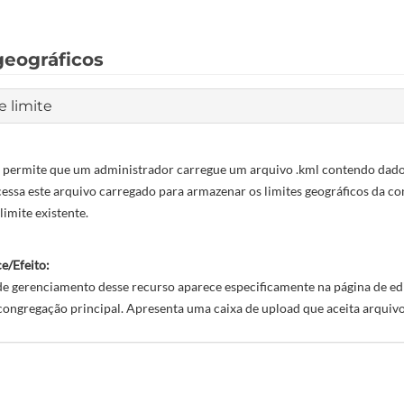
geográficos
 limite
 permite que um administrador carregue um arquivo .kml contendo dados 
essa este arquivo carregado para armazenar os limites geográficos da 
limite existente.
e/Efeito:
de gerenciamento desse recurso aparece especificamente na página de ed
congregação principal. Apresenta uma caixa de upload que aceita arquivo