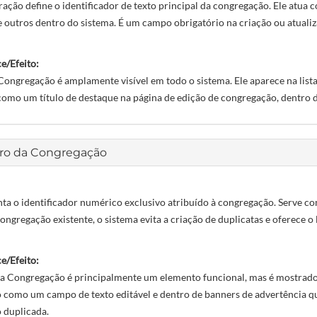
ração define o identificador de texto principal da congregação. Ele atua
e outros dentro do sistema. É um campo obrigatório na criação ou atual
e/Efeito:
ngregação é amplamente visível em todo o sistema. Ele aparece na lista
como um título de destaque na página de edição de congregação, dentro
o da Congregação
nta o identificador numérico exclusivo atribuído à congregação. Serve co
ngregação existente, o sistema evita a criação de duplicatas e oferece o 
e/Efeito:
 Congregação é principalmente um elemento funcional, mas é mostrado no
 como um campo de texto editável e dentro de banners de advertência q
 duplicada.