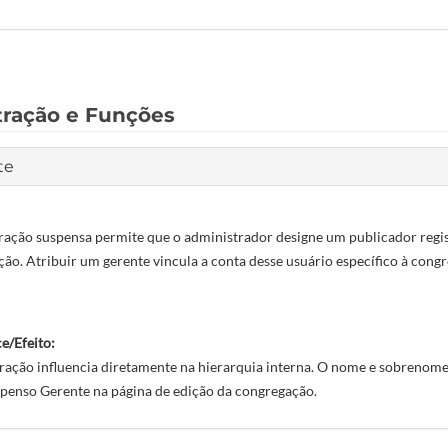
tração e Funções
te
ração suspensa permite que o administrador designe um publicador regi
ão. Atribuir um gerente vincula a conta desse usuário específico à cong
e/Efeito:
uração influencia diretamente na hierarquia interna. O nome e sobrenom
penso Gerente na página de edição da congregação.