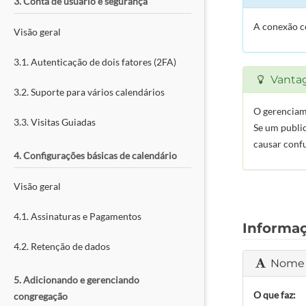
3. Conta de usuário e segurança
A conexão co
Visão geral
3.1. Autenticação de dois fatores (2FA)
Vanta
3.2. Suporte para vários calendários
O gerenciame
3.3. Visitas Guiadas
Se um publi
causar confu
4. Configurações básicas de calendário
Visão geral
4.1. Assinaturas e Pagamentos
Informaç
4.2. Retenção de dados
Nome 
5. Adicionando e gerenciando
O que faz:
congregação