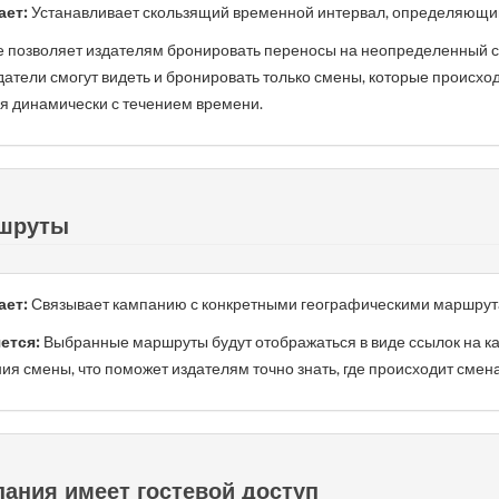
ает:
Устанавливает скользящий временной интервал, определяющий
 позволяет издателям бронировать переносы на неопределенный ср
датели смогут видеть и бронировать только смены, которые происхо
я динамически с течением времени.
шруты
ает:
Связывает кампанию с конкретными географическими маршрута
ется:
Выбранные маршруты будут отображаться в виде ссылок на ка
я смены, что поможет издателям точно знать, где происходит смена
ания имеет гостевой доступ