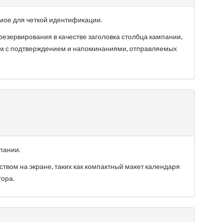
мое для четкой идентификации.
резервирования в качестве заголовка столбца кампании,
исем с подтверждением и напоминаниями, отправляемых
пании.
твом на экране, таких как компактный макет календаря
тора.