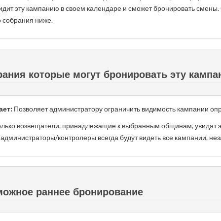
идит эту кампанию в своем календаре и сможет бронировать смены
о собрания ниже.
ания которые могут бронировать эту камп
ает:
Позволяет администратору ограничить видимость кампании о
лько возвещатели, принадлежащие к выбранным общинам, увидят э
администраторы/контролеры всегда будут видеть все кампании, неза
ожное раннее бронирование