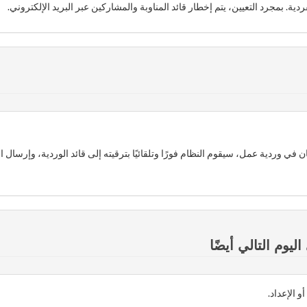
دية. بمجرد التعيين، يتم إخطار قائد المناوبة والمشاركين عبر البريد الإلكتروني.
لديه نظام "can be Shift key-man" بحجز مكان في وردية عمل، سيقوم النظام فورًا وتلقائيًا بترقيته إلى قائد الوردية، وإ
وم التالي أيضًا
 الإعداد.