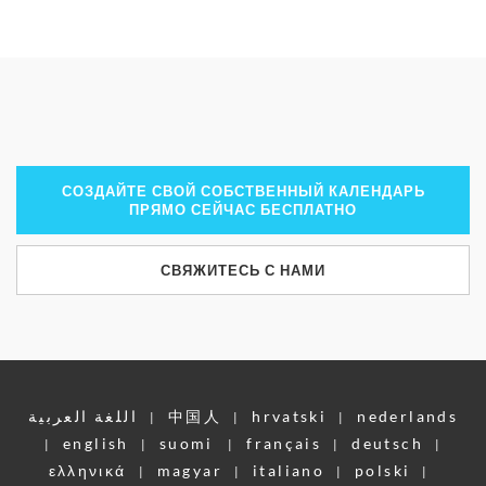
СОЗДАЙТЕ СВОЙ СОБСТВЕННЫЙ КАЛЕНДАРЬ
ПРЯМО СЕЙЧАС БЕСПЛАТНО
СВЯЖИТЕСЬ С НАМИ
اللغة العربية
中国人
hrvatski
nederlands
|
|
|
english
suomi
français
deutsch
|
|
|
|
|
ελληνικά
magyar
italiano
polski
|
|
|
|