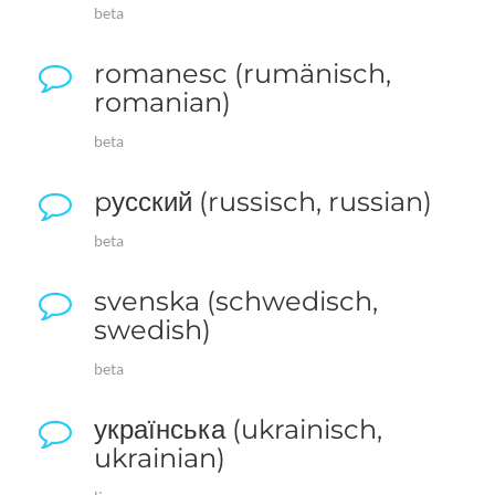
beta
romanesc (rumänisch,
romanian)
beta
pусский (russisch, russian)
beta
svenska (schwedisch,
swedish)
beta
українська (ukrainisch,
ukrainian)