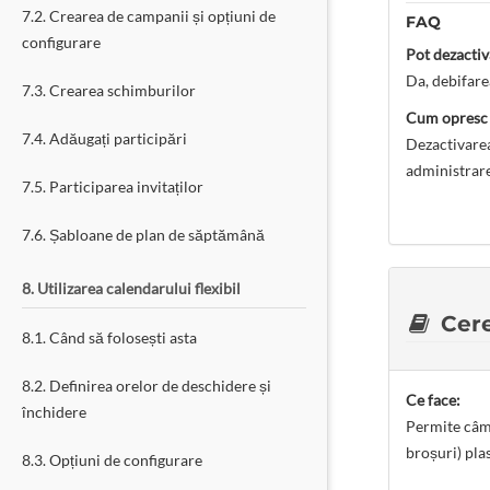
7.2. Crearea de campanii și opțiuni de
FAQ
configurare
Pot dezacti
Da, debifare
7.3. Crearea schimburilor
Cum opresc s
7.4. Adăugați participări
Dezactivarea
administrare
7.5. Participarea invitaților
7.6. Șabloane de plan de săptămână
8. Utilizarea calendarului flexibil
Cereț
8.1. Când să folosești asta
8.2. Definirea orelor de deschidere și
Ce face:
închidere
Permite câmp
broșuri) pla
8.3. Opțiuni de configurare