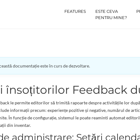
FEATURES
ESTE CEVA
P
PENTRU MINE?
eastă documentație este în curs de dezvoltare.
i însoțitorilor Feedback d
back le permite editorilor să trimită rapoarte despre activitățile lor după
lude informații precum: experiențe pozitive și negative, numărul de articol
ite. În funcție de configurație, sistemul le poate reaminti automat editor
ții din inventar.
e administrare: Setări calend