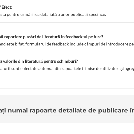
 Efect:
asta pentru urmărirea detaliată a unor publicații specifice.
 să raporteze plasări de literatură în feedback-ul pe ture?
ând este bifat, formularul de feedback include câmpuri de introducere pent
 valorile din literatură pentru schimburi?
raturii sunt colectate automat din rapoartele trimise de utilizatori și agreg
ați numai rapoarte detaliate de publicare 