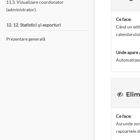
11.3. Vizualizare coordonator
(administrator).
Ce face:
12. 12. Statistici și exporturi
Când un edit
calendarului
Prezentare generală
Unde apare /
Automatizeaz
Elim
Ce face:
Ascunde zona
rapoartele d