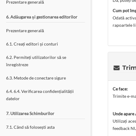
Da, puteți d
Prezentare generală
Cum pot împi
6. Adăugarea și gestionarea editorilor
Odată activa
rapoartele l
Prezentare generală
6.1. Creați editori și conturi
6.2. Permiteți utilizatorilor să se
înregistreze
Trim
6.3. Metode de conectare sigure
Ce face:
6.4. 6.4. Verificarea confidențialității
Trimite e-ma
datelor
7. Utilizarea Schimburilor
Unde apare /
Utilizați ac
7.1. Când să folosești asta
feedback NU 