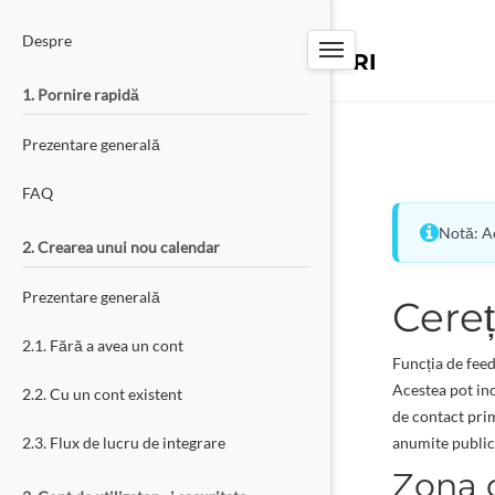
PW-TOOLS
Despre
SISTEM DE REZERVĂRI
1. Pornire rapidă
Prezentare generală
FAQ
Notă: Ac
2. Crearea unui nou calendar
Prezentare generală
Cereț
2.1. Fără a avea un cont
Funcția de feed
Acestea pot inc
2.2. Cu un cont existent
de contact prim
2.3. Flux de lucru de integrare
anumite publica
Zona d