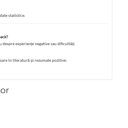
date statistice.
back?
u despre experiențe negative sau dificultăți.
are în literatură și rezumate pozitive.
tor