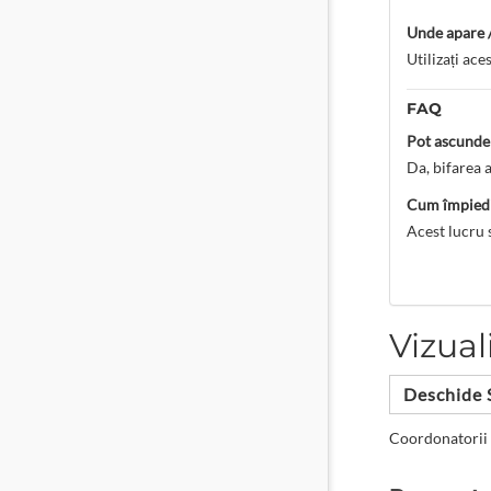
Unde apare /
Utilizați ace
FAQ
Pot ascunde 
Da, bifarea 
Cum împiedic
Acest lucru 
Vizual
Deschide 
Coordonatorii 