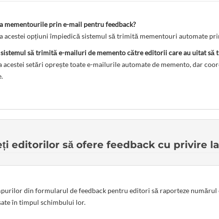
va mementourile prin e-mail pentru feedback?
a acestei opțiuni împiedică sistemul să trimită mementouri automate prin 
istemul să trimită e-mailuri de memento către editorii care au uitat să 
 acestei setări oprește toate e-mailurile automate de memento, dar coord
.
i editorilor să ofere feedback cu privire la
urilor din formularul de feedback pentru editori să raporteze numărul exac
sate în timpul schimbului lor.