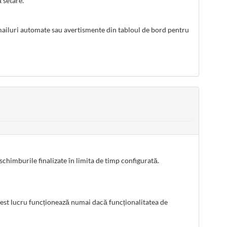
 setare.
 e-mailuri automate sau avertismente din tabloul de bord pentru
himburile finalizate în limita de timp configurată.
 Acest lucru funcționează numai dacă funcționalitatea de