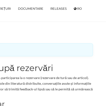
REȚURI
DOCUMENTARE
RELEASES
RO
upă rezervări
 participarea la o rezervare (rezervare de tură sau de articol).
e din literatură distribuite, conversațiile avute și informațiile
ilor să trimită feedback-ul lipsă sau să le permită să urmărească
ar