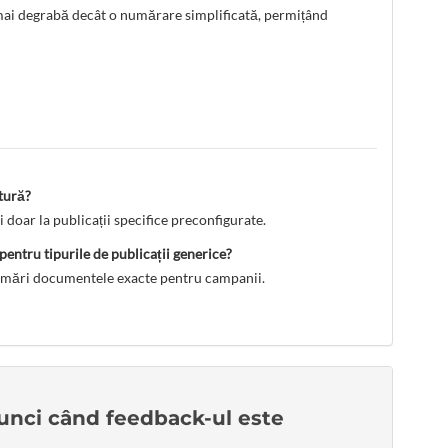
, mai degrabă decât o numărare simplificată, permițând
atură?
 doar la publicații specifice preconfigurate.
ntru tipurile de publicații generice?
a urmări documentele exacte pentru campanii.
tunci când feedback-ul este