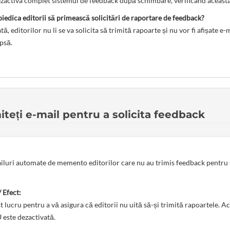
ezactiva complet sistemul de feedback după schimbare, verificând această
edica editorii să primească solicitări de raportare de feedback?
tă, editorilor nu li se va solicita să trimită rapoarte și nu vor fi afișate
ipsă.
iteți e-mail pentru a solicita feedback
iluri automate de memento editorilor care nu au trimis feedback pentru sc
 Efect:
est lucru pentru a vă asigura că editorii nu uită să-și trimită rapoartele.
este dezactivată.