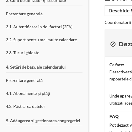
3. Cont de utilizator și securitate
Deschide 
Prezentare generală
Coordonatorii 
3.1. Autentificare în doi factori (2FA)
3.2. Suport pentru mai multe calendare
Deza
3.3. Tururi ghidate
Ce face:
4. Setări de bază ale calendarului
Dezactivează
rapoartele d
Prezentare generală
4.1. Abonamente și plăți
Unde apare /
Utilizați ac
4.2. Păstrarea datelor
FAQ
5. Adăugarea și gestionarea congregației
Pot dezacti