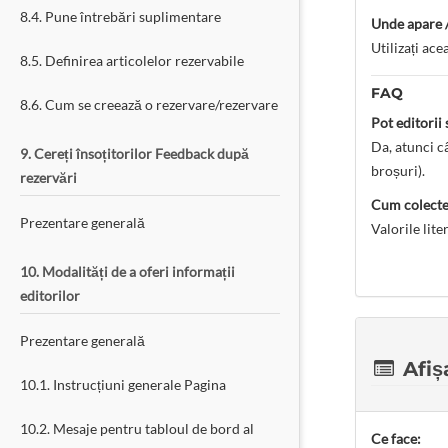
8.4. Pune întrebări suplimentare
Unde apare /
Utilizați ace
8.5. Definirea articolelor rezervabile
FAQ
8.6. Cum se creează o rezervare/rezervare
Pot editorii
Da, atunci c
9. Cereți însoțitorilor Feedback după
broșuri).
rezervări
Cum colectez
Prezentare generală
Valorile lite
10. Modalități de a oferi informații
editorilor
Prezentare generală
Afiș
10.1. Instrucțiuni generale Pagina
10.2. Mesaje pentru tabloul de bord al
Ce face: