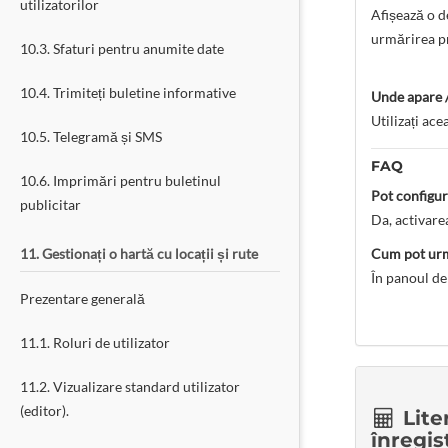
utilizatorilor
Afișează o d
urmărirea pr
10.3. Sfaturi pentru anumite date
10.4. Trimiteți buletine informative
Unde apare /
Utilizați ac
10.5. Telegramă și SMS
FAQ
10.6. Imprimări pentru buletinul
Pot configur
publicitar
Da, activare
11. Gestionați o hartă cu locații și rute
Cum pot urmă
În panoul de
Prezentare generală
11.1. Roluri de utilizator
11.2. Vizualizare standard utilizator
(editor).
Lite
înregis