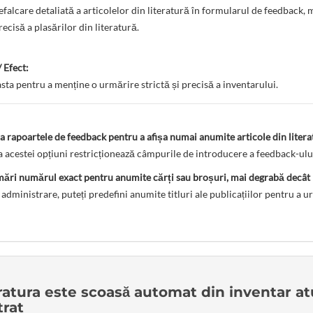
efalcare detaliată a articolelor din literatură în formularul de feedback
ecisă a plasărilor din literatură.
 Efect:
easta pentru a menține o urmărire strictă și precisă a inventarului.
a rapoartele de feedback pentru a afișa numai anumite articole din liter
a acestei opțiuni restricționează câmpurile de introducere a feedback-ului
ri numărul exact pentru anumite cărți sau broșuri, mai degrabă decât pe
 administrare, puteți predefini anumite titluri ale publicațiilor pentru 
ratura este scoasă automat din inventar a
trat