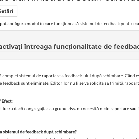
Setări
pot configura modul în care funcționează sistemul de feedback pentru cal
ctivați întreaga funcționalitate de feedba
 complet sistemul de raportare a feedback-ului după schimbare. Când este 
e feedback sunt eliminate. Editorilor nu li se va solicita să trimită rapoar
 Efect:
est lucru dacă congregația sau grupul dvs. nu necesită nicio raportare sau
va sistemul de feedback după schimbare?