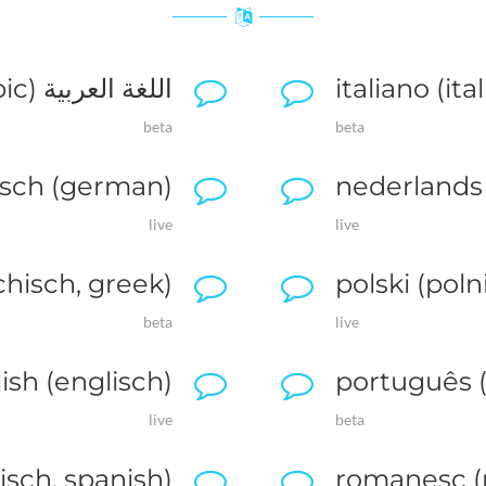
italiano (ita
اللغة العربية (arabisch, arabic)
beta
beta
sch (german)
nederlands 
live
live
chisch, greek)
polski (poln
beta
live
ish (englisch)
português (
live
beta
isch, spanish)
romanesc (