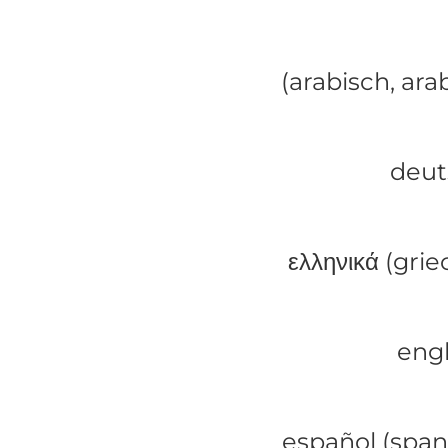
deut
ελληνικά (grie
engl
español (span