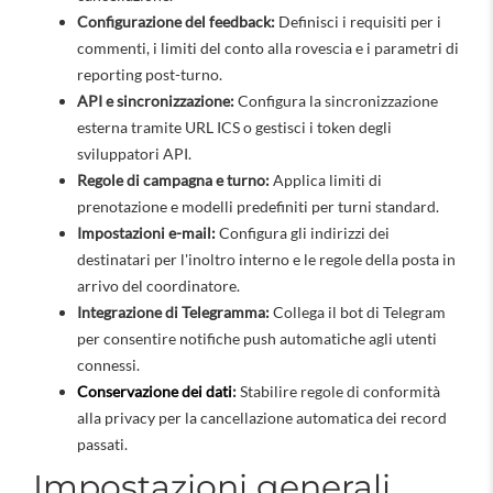
Configurazione del feedback:
Definisci i requisiti per i
commenti, i limiti del conto alla rovescia e i parametri di
reporting post-turno.
API e sincronizzazione:
Configura la sincronizzazione
esterna tramite URL ICS o gestisci i token degli
sviluppatori API.
Regole di campagna e turno:
Applica limiti di
prenotazione e modelli predefiniti per turni standard.
Impostazioni e-mail:
Configura gli indirizzi dei
destinatari per l'inoltro interno e le regole della posta in
arrivo del coordinatore.
Integrazione di Telegramma:
Collega il bot di Telegram
per consentire notifiche push automatiche agli utenti
connessi.
Conservazione dei dati
:
Stabilire regole di conformità
alla privacy per la cancellazione automatica dei record
passati.
Impostazioni generali