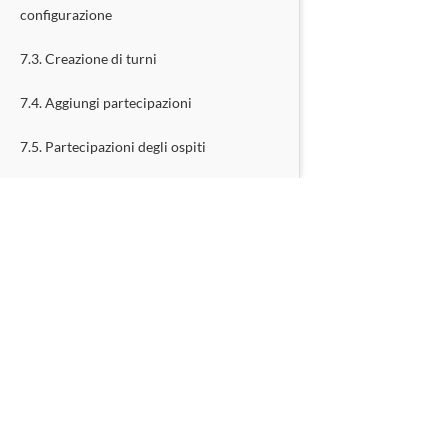
configurazione
7.3. Creazione di turni
7.4. Aggiungi partecipazioni
7.5. Partecipazioni degli ospiti
7.6. Modelli di pianificazione settimanale
8. Utilizzando il calendario flessibile
8.1. Quando usarlo
8.2. Definizione degli orari di apertura e
chiusura
CREA SUB
8.3. Opzioni di configurazione
8.4. Fai ulteriori domande