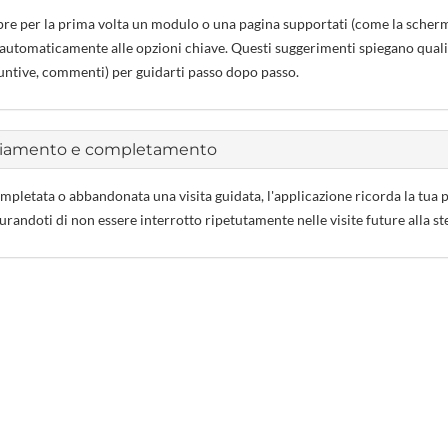
re per la prima volta un modulo o una pagina supportati (come la schermat
utomaticamente alle opzioni chiave. Questi suggerimenti spiegano quali d
untive, commenti) per guidarti passo dopo passo.
ziamento e completamento
mpletata o abbandonata una visita guidata, l'applicazione ricorda la tua pr
curandoti di non essere interrotto ripetutamente nelle visite future alla st