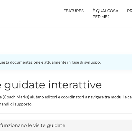
FEATURES
È QUALCOSA
PR
PER ME?
esta documentazione è attualmente in fase di sviluppo.
e guidate interattive
te (Coach Marks) aiutano editori e coordinatori a navigare tra moduli e 
mandi di supporto.
unzionano le visite guidate