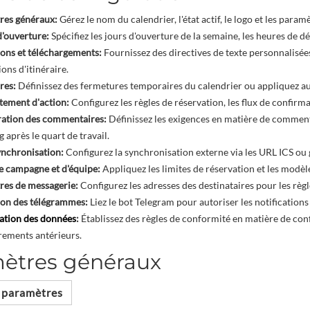
res généraux:
Gérez le nom du calendrier, l'état actif, le logo et les param
'ouverture:
Spécifiez les jours d'ouverture de la semaine, les heures de d
ions et téléchargements:
Fournissez des directives de texte personnalisées
ons d'itinéraire.
res:
Définissez des fermetures temporaires du calendrier ou appliquez au
ement d'action:
Configurez les règles de réservation, les flux de confirma
ration des commentaires:
Définissez les exigences en matière de commenta
 après le quart de travail.
ynchronisation:
Configurez la synchronisation externe via les URL ICS ou 
e campagne et d'équipe:
Appliquez les limites de réservation et les modèl
res de messagerie:
Configurez les adresses des destinataires pour les règl
ion des télégrammes:
Liez le bot Telegram pour autoriser les notification
ation des données
:
Établissez des règles de conformité en matière de con
rements antérieurs.
ètres généraux
s paramètres