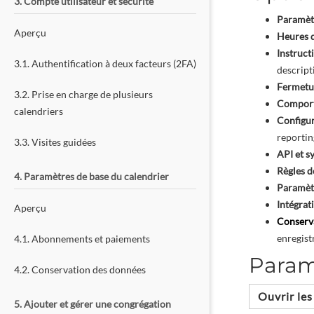
3. Compte utilisateur et sécurité
Paramèt
Aperçu
Heures d
Instruct
3.1. Authentification à deux facteurs (2FA)
descripti
Fermetu
3.2. Prise en charge de plusieurs
Comport
calendriers
Configu
reporting
3.3. Visites guidées
API et s
Règles d
4. Paramètres de base du calendrier
Paramèt
Intégrat
Aperçu
Conserv
enregist
4.1. Abonnements et paiements
Param
4.2. Conservation des données
Ouvrir le
5. Ajouter et gérer une congrégation