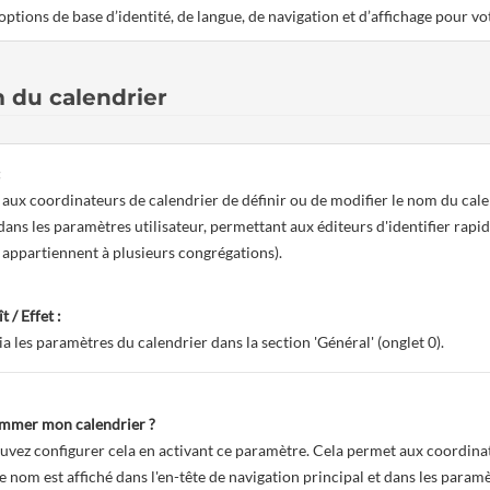
options de base d’identité, de langue, de navigation et d’affichage pour vo
du calendrier
:
aux coordinateurs de calendrier de définir ou de modifier le nom du calen
 dans les paramètres utilisateur, permettant aux éditeurs d'identifier rapi
ls appartiennent à plusieurs congrégations).
t / Effet :
ia les paramètres du calendrier dans la section 'Général' (onglet 0).
ommer mon calendrier ?
uvez configurer cela en activant ce paramètre. Cela permet aux coordinat
Le nom est affiché dans l'en-tête de navigation principal et dans les paramè