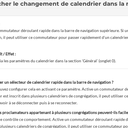
cher le changement de calendrier dans la 
:
mmutateur déroulant rapide dans la barre de navigation supérieure. Si un
, il peut utiliser ce commutateur pour passer rapidement d'un calendrier 
t / Effet :
ia les paramètres du calendrier dans la section 'Général' (onglet 0).
ver un sélecteur de calendrier rapide dans la barre de navigation ?
uvez configurer cela en activant ce paramètre. Active un commutateur dér
 est inscrit dans plusieurs calendriers de congrégation, il peut utilise
 avoir à se déconnecter puis à se reconnecter.
proclamateurs appartenant à plusieurs congrégations peuvent-ils facile
 contrôle ce comportement. Active un commutateur déroulant rapide dan
 plusieurs calendriers de congrégation, il peut utiliser ce commutateur po