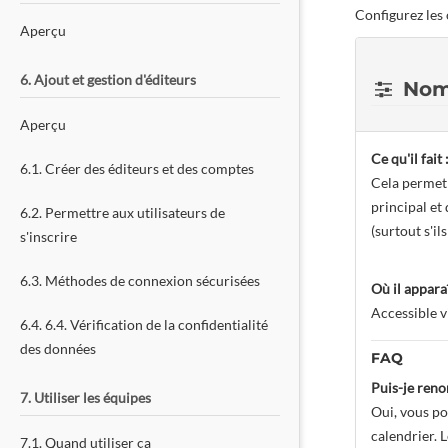
Configurez les 
Aperçu
6. Ajout et gestion d'éditeurs
Nom 
Aperçu
Ce qu'il fait 
6.1. Créer des éditeurs et des comptes
Cela permet 
principal et
6.2. Permettre aux utilisateurs de
(surtout s'i
s'inscrire
6.3. Méthodes de connexion sécurisées
Où il apparaî
Accessible v
6.4. 6.4. Vérification de la confidentialité
des données
FAQ
Puis-je ren
7. Utiliser les équipes
Oui, vous po
calendrier. 
7.1. Quand utiliser ça