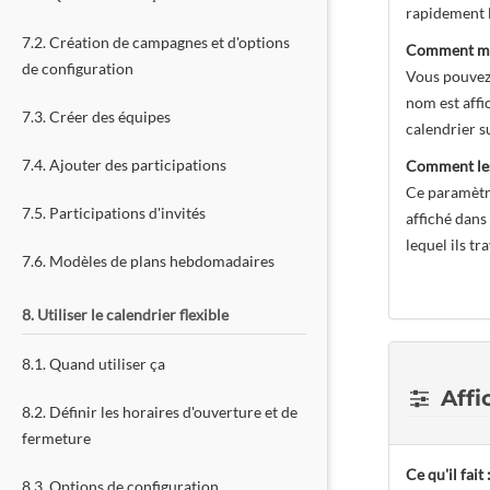
rapidement l
7.2. Création de campagnes et d'options
Comment modi
de configuration
Vous pouvez 
nom est affi
7.3. Créer des équipes
calendrier s
7.4. Ajouter des participations
Comment les 
Ce paramètre
7.5. Participations d'invités
affiché dans
lequel ils tr
7.6. Modèles de plans hebdomadaires
8. Utiliser le calendrier flexible
8.1. Quand utiliser ça
Affi
8.2. Définir les horaires d'ouverture et de
fermeture
Ce qu'il fait 
8.3. Options de configuration