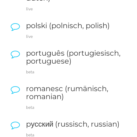
live
polski (polnisch, polish)
live
português (portugiesisch,
portuguese)
beta
romanesc (rumänisch,
romanian)
beta
pусский (russisch, russian)
beta