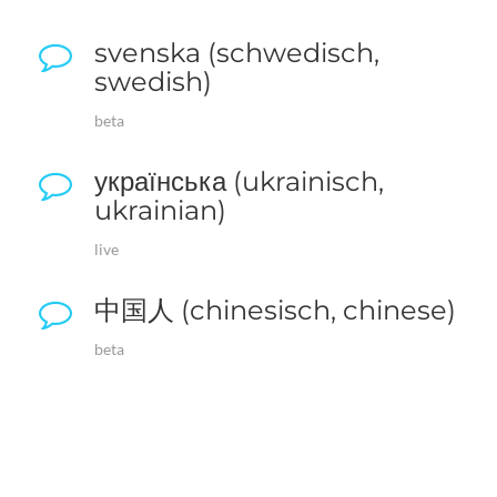
svenska (schwedisch,
swedish)
beta
українська (ukrainisch,
ukrainian)
live
中国人 (chinesisch, chinese)
beta