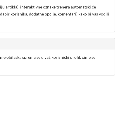
iju artikla), interaktivne oznake trenera automatski će
 odabir korisnika, dodatne opcije, komentari) kako bi vas vodili
nje obilaska sprema se u vaš korisnički profil, čime se