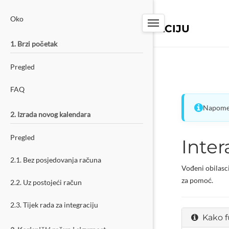
PW-TOOLS
Oko
SUSTAV ZA REZERVACIJU
1. Brzi početak
Pregled
FAQ
Napomen
2. Izrada novog kalendara
Pregled
Inter
2.1. Bez posjedovanja računa
Vođeni obilasc
za pomoć.
2.2. Uz postojeći račun
2.3. Tijek rada za integraciju
Kako f