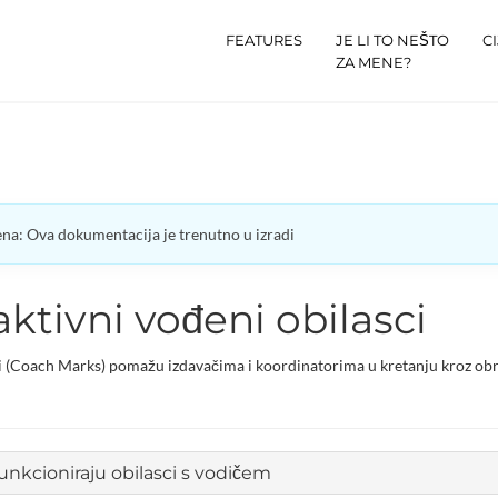
FEATURES
JE LI TO NEŠTO
C
ZA MENE?
a: Ova dokumentacija je trenutno u izradi
aktivni vođeni obilasci
i (Coach Marks) pomažu izdavačima i koordinatorima u kretanju kroz obras
unkcioniraju obilasci s vodičem