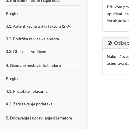
3. Korisnički račun i sigurnost
Prilikom prv
Pregled
upućivati ​​n
korak po kor
3.1. Autentikacija u dva faktora (2FA)
3.2. Podrška za više kalendara
Odbaci
3.3. Obilasci s vodičem
Nakon što za
osigurava da
4. Osnovne postavke kalendara
Pregled
4.1. Pretplate i plaćanja
4.2. Zadržavanje podataka
5. Dodavanje i upravljanje džematom