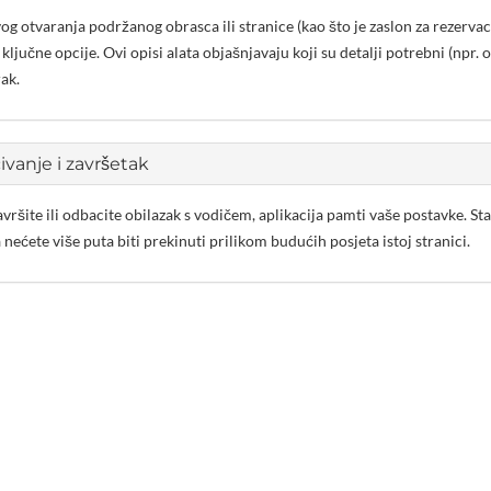
og otvaranja podržanog obrasca ili stranice (kao što je zaslon za rezervac
a ključne opcije. Ovi opisi alata objašnjavaju koji su detalji potrebni (npr.
ak.
vanje i završetak
vršite ili odbacite obilazak s vodičem, aplikacija pamti vaše postavke. Sta
 nećete više puta biti prekinuti prilikom budućih posjeta istoj stranici.