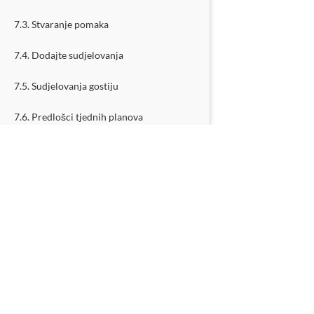
7.3. Stvaranje pomaka
7.4. Dodajte sudjelovanja
7.5. Sudjelovanja gostiju
7.6. Predlošci tjednih planova
8. Korištenje fleksibilnog kalendara
8.1. Kada to koristiti
8.2. Definiranje vremena otvaranja i
zatvaranja
8.3. Mogućnosti konfiguracije
STVORI
8.4. Postavite dodatna pitanja