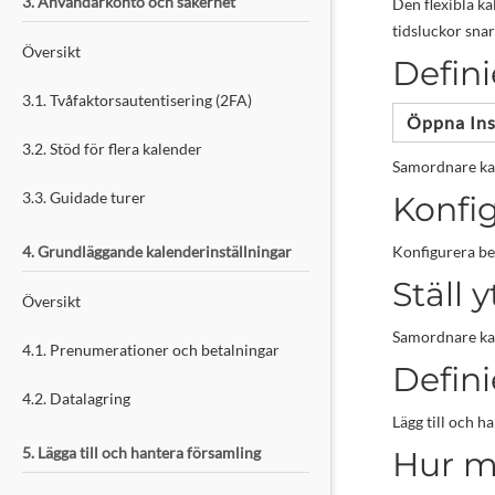
3. Användarkonto och säkerhet
Den flexibla ka
tidsluckor snar
Översikt
Defin
3.1. Tvåfaktorsautentisering (2FA)
Öppna Ins
3.2. Stöd för flera kalender
Samordnare kan
3.3. Guidade turer
Konfig
4. Grundläggande kalenderinställningar
Konfigurera be
Ställ 
Översikt
Samordnare kan 
4.1. Prenumerationer och betalningar
Defin
4.2. Datalagring
Lägg till och h
5. Lägga till och hantera församling
Hur m