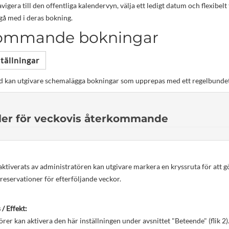
vigera till den offentliga kalendervyn, välja ett ledigt datum och flexibelt
 gå med i deras bokning.
ommande bokningar
tällningar
tid kan utgivare schemalägga bokningar som upprepas med ett regelbundet
er för veckovis återkommande
aktiverats av administratören kan utgivare markera en kryssruta för att 
reservationer för efterföljande veckor.
 / Effekt:
rer kan aktivera den här inställningen under avsnittet "Beteende" (flik 2)