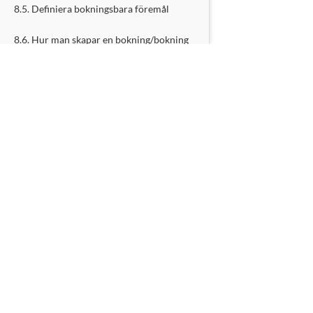
8.5. Definiera bokningsbara föremål
8.6. Hur man skapar en bokning/bokning
9. Be skötare om feedback efter bokningar
Översikt
10. Sätt att ge information till förlagen
Översikt
10.1. Allmänna instruktioner Sida
10.2. Meddelanden för användarens
instrumentpanel
10.3. Tips för specifika datum
اللغة العربية
中国人
hrvatski
ned
|
|
|
portug
|
10.4. Skicka ut nyhetsbrev