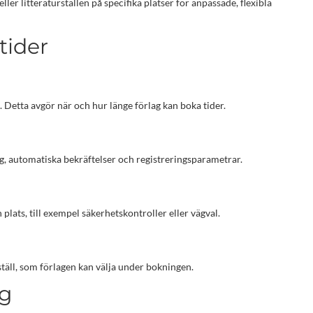
er litteraturställen på specifika platser för anpassade, flexibla
tider
Detta avgör när och hur länge förlag kan boka tider.
g, automatiska bekräftelser och registreringsparametrar.
lats, till exempel säkerhetskontroller eller vägval.
rställ, som förlagen kan välja under bokningen.
ng