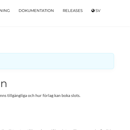
TNING
DOKUMENTATION
RELEASES
SV
rn
nns tillgängliga och hur förlag kan boka slots.