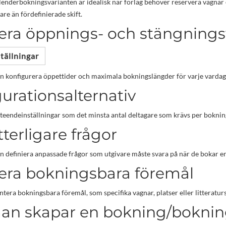
lenderbokningsvarianten är idealisk när förlag behöver reservera vagnar ell
are än fördefinierade skift.
iera öppnings- och stängnings
tällningar
 konfigurera öppettider och maximala bokningslängder för varje vardag. 
urationsalternativ
teendeinställningar som det minsta antal deltagare som krävs per boknin
ytterligare frågor
definiera anpassade frågor som utgivare måste svara på när de bokar en p
iera bokningsbara föremål
antera bokningsbara föremål, som specifika vagnar, platser eller litteratu
an skapar en bokning/bokni