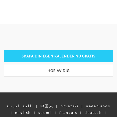
SKAPA DIN EGEN KALENDER NU GRATIS
HÖR AV DIG
اللغة العربية
中国人
hrvatski
nederlands
|
|
|
english
suomi
français
deutsch
|
|
|
|
|