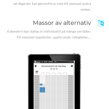
att åtgärder kan genomföras med till exempel andra
möten.
Massor av alternativ
Kalendern kan ställas in individuellt på många områden.
Till exempel öppettider, uppförande, rättigheter,…