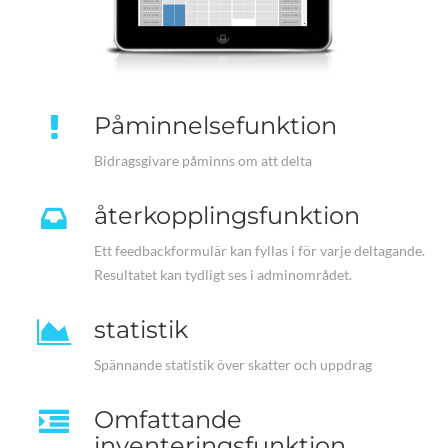
Påminnelsefunktion
Bidragsgivare påminns om att delta
återkopplingsfunktion
Ett feedbackformulär kan fyllas i för varje deltagande.
Resultatet kan tydligt ses i adminområdet.
statistik
Spännande statistik över skatter och uppdrag
Omfattande
inventeringsfunktion