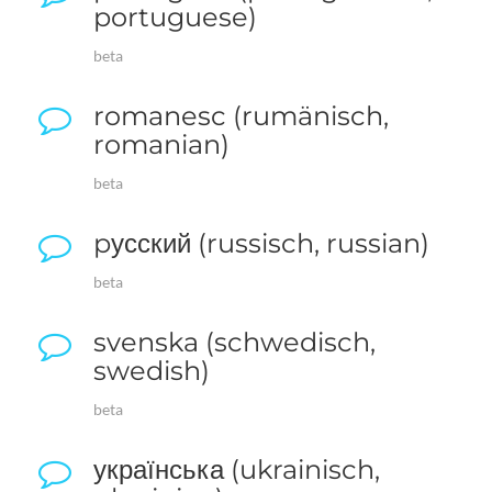
portuguese)
beta
romanesc (rumänisch,
romanian)
beta
pусский (russisch, russian)
beta
svenska (schwedisch,
swedish)
beta
українська (ukrainisch,