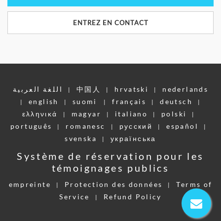
ENTREZ EN CONTACT
اللغة العربية
中国人
hrvatski
nederlands
|
|
|
english
suomi
français
deutsch
|
|
|
|
|
ελληνικά
magyar
italiano
polski
|
|
|
|
português
romanesc
pусский
español
|
|
|
|
svenska
українська
|
Système de réservation pour les
témoignages publics
empreinte
Protection des données
Terms of
|
|
Service
Refund Policy
|