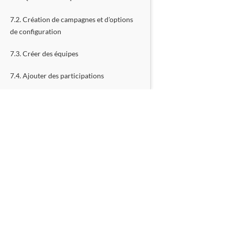
7.2. Création de campagnes et d'options
de configuration
7.3. Créer des équipes
7.4. Ajouter des participations
7.5. Participations d'invités
7.6. Modèles de plans hebdomadaires
8. Utiliser le calendrier flexible
8.1. Quand utiliser ça
8.2. Définir les horaires d'ouverture et de
CRÉEZ VOTRE P
fermeture
8.3. Options de configuration