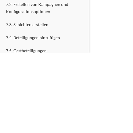
7.2. Erstellen von Kampagnen und
Konfigurationsoptionen
7.3. Schichten erstellen
7.4. Beteiligungen hinzufügen
7.5. Gastbeteiligungen
7.6. Wochenvorlagen
8. Nutzung des flexiblen Kalenders
8.1. Wann sollte man das verwenden?
8.2. Öffnungs- und Schließzeiten festlegen
JETZT E
8.3. Konfigurationsoptionen
8.4. Stelle zusätzliche Fragen