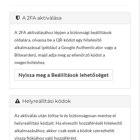
A 2FA aktiválása
A 2FA aktiválásához lépjen a biztonsági beállítások
oldalára, olvassa be a QR-kódot egy hitelesítő
alkalmazással (például a Google Authenticator vagy a
Bitwarden), majd adja meg az ellenőrző kódot a
megerősítéshez.
Nyissa meg a Beállítások lehetőséget
Helyreállítási kódok
Az aktiválás után töltse le és biztonságosan mentse el
helyreállítási kódjait. Ha elveszíti hozzáférését hitelesítő
alkalmazásához, akkor csak ezek a kódok szerezhetik
vissza fiókjához való hozzáférést.