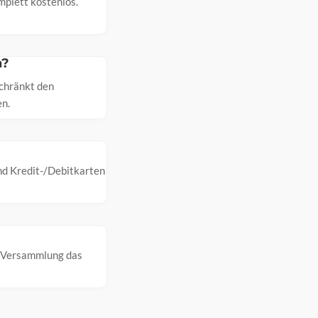
mplett kostenlos.
n?
schränkt den
en.
nd Kredit-/Debitkarten
ne Versammlung das