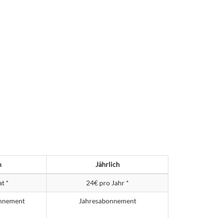
h
Jährlich
t *
24€ pro Jahr *
nnement
Jahresabonnement