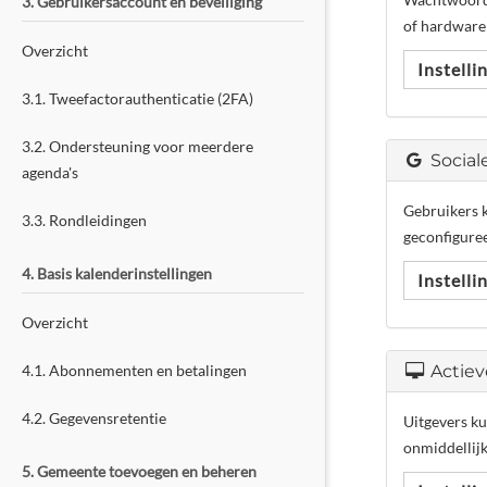
3. Gebruikersaccount en beveiliging
of hardwareb
Overzicht
Instell
3.1. Tweefactorauthenticatie (2FA)
3.2. Ondersteuning voor meerdere
Social
agenda's
Gebruikers 
3.3. Rondleidingen
geconfigureer
4. Basis kalenderinstellingen
Instell
Overzicht
4.1. Abonnementen en betalingen
Actiev
4.2. Gegevensretentie
Uitgevers ku
onmiddellij
5. Gemeente toevoegen en beheren