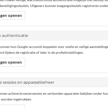
eveiligingssleutels. Uitgevers kunnen toegangssleutels registreren onder 
ingen openen
e authenticatie
kunnen hun Google-accounts koppelen voor snelle en veilige aanmelding
d tijdens de registratie of later in de profielinstellingen.
ingen openen
e sessies en apparaatbeheer
nnen actieve browsersessies en verbonden apparaten bekijken onder hun p
k worden ingetrokken.