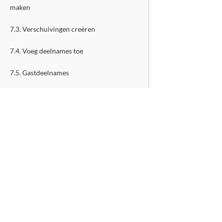
maken
7.3. Verschuivingen creëren
7.4. Voeg deelnames toe
7.5. Gastdeelnames
7.6. Weekplan-sjablonen
8. Gebruik van de flexibele kalender
8.1. Wanneer moet je dat gebruiken?
8.2. Het definiëren van openings- en
sluitingstijden
M
8.3. Configuratie-opties
8.4. Stel aanvullende vragen