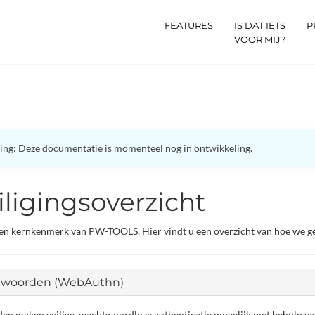
FEATURES
IS DAT IETS
P
VOOR MIJ?
ng: Deze documentatie is momenteel nog in ontwikkeling.
ligingsoverzicht
 een kernkenmerk van PW-TOOLS. Hier vindt u een overzicht van hoe we 
woorden (WebAuthn)
n maken veilige, wachtwoordloze authenticatie mogelijk met behulp van