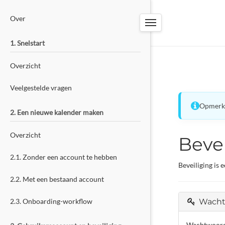
PW-TOOLS
Over
BOEKINGSSYSTEEM
1. Snelstart
Overzicht
Veelgestelde vragen
Opmerki
2. Een nieuwe kalender maken
Overzicht
Bevei
2.1. Zonder een account te hebben
Beveiliging is
2.2. Met een bestaand account
2.3. Onboarding-workflow
Wacht
Wachtwoorde