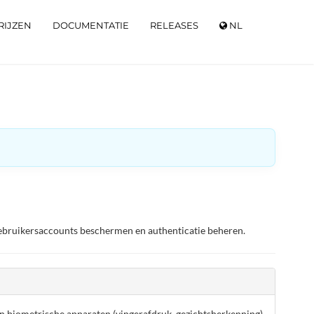
RIJZEN
DOCUMENTATIE
RELEASES
NL
gebruikersaccounts beschermen en authenticatie beheren.
 biometrische apparaten (vingerafdruk, gezichtsherkenning)