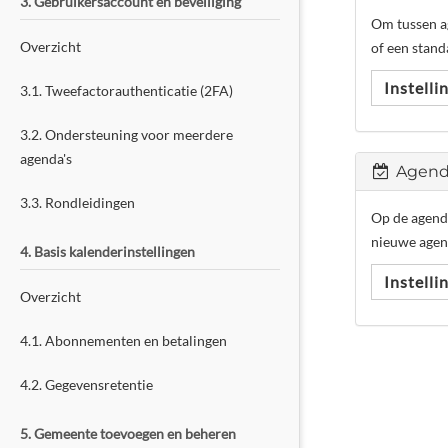
3. Gebruikersaccount en beveiliging
Om tussen ag
Overzicht
of een stand
Instell
3.1. Tweefactorauthenticatie (2FA)
3.2. Ondersteuning voor meerdere
agenda's
Agend
3.3. Rondleidingen
Op de agenda
nieuwe agend
4. Basis kalenderinstellingen
Instell
Overzicht
4.1. Abonnementen en betalingen
4.2. Gegevensretentie
5. Gemeente toevoegen en beheren