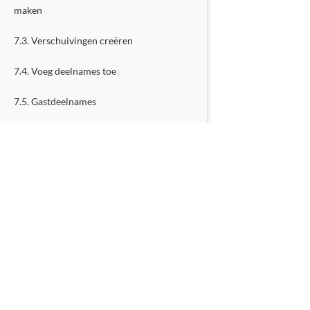
maken
7.3. Verschuivingen creëren
7.4. Voeg deelnames toe
7.5. Gastdeelnames
7.6. Weekplan-sjablonen
8. Gebruik van de flexibele kalender
8.1. Wanneer moet je dat gebruiken?
8.2. Het definiëren van openings- en
sluitingstijden
M
8.3. Configuratie-opties
8.4. Stel aanvullende vragen