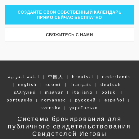
СОЗДАЙТЕ СВОЙ СОБСТВЕННЫЙ КАЛЕНДАРЬ
ПРЯМО СЕЙЧАС БЕСПЛАТНО
СВЯЖИТЕСЬ С НАМИ
اللغة العربية
中国人
hrvatski
nederlands
|
|
|
english
suomi
français
deutsch
|
|
|
|
|
ελληνικά
magyar
italiano
polski
|
|
|
|
português
romanesc
pусский
español
|
|
|
|
svenska
українська
|
Система бронирования для
публичного свидетельствования
Свидетелей Иеговы