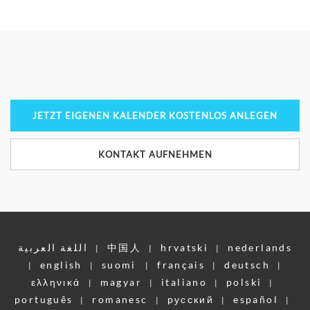
JETZT EIGENEN KALENDER KOSTENLOS ANLEGEN
KONTAKT AUFNEHMEN
اللغة العربية
中国人
hrvatski
nederlands
|
|
|
english
suomi
français
deutsch
|
|
|
|
|
ελληνικά
magyar
italiano
polski
|
|
|
|
português
romanesc
pусский
español
|
|
|
|