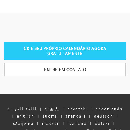
CRIE SEU PRÓPRIO CALENDÁRIO AGORA
GRATUITAMENTE
ENTRE EM CONTATO
اللغة العربية
中国人
hrvatski
nederlands
|
|
|
english
suomi
français
deutsch
|
|
|
|
|
ελληνικά
magyar
italiano
polski
|
|
|
|