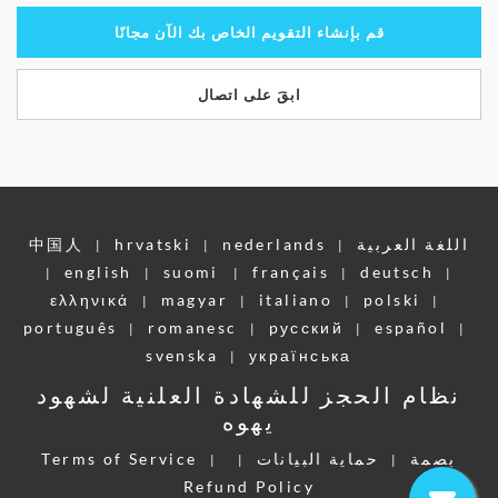
قم بإنشاء التقويم الخاص بك الآن مجانًا
ابقَ على اتصال
اللغة العربية
nederlands
hrvatski
中国人
|
|
|
english
suomi
français
deutsch
|
|
|
|
|
ελληνικά
magyar
italiano
polski
|
|
|
|
português
romanesc
pусский
español
|
|
|
|
svenska
українська
|
نظام الحجز للشهادة العلنية لشهود
يهوه
بصمة
حماية البيانات
Terms of Service
|
|
|
Refund Policy