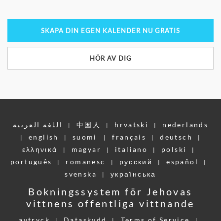
SKAPA DIN EGEN KALENDER NU GRATIS
HÖR AV DIG
اللغة العربية
中国人
hrvatski
nederlands
|
|
|
english
suomi
français
deutsch
|
|
|
|
|
ελληνικά
magyar
italiano
polski
|
|
|
|
português
romanesc
pусский
español
|
|
|
|
svenska
українська
|
Bokningssystem för Jehovas
vittnens offentliga vittnande
avtryck
Dataskydd
Terms of Service
|
|
|