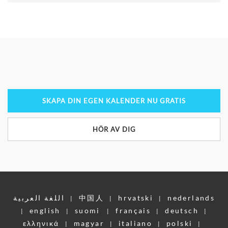
SKAPA DIN EGEN KALENDER NU GRATIS
HÖR AV DIG
اللغة العربية
中国人
hrvatski
nederlands
|
|
|
english
suomi
français
deutsch
|
|
|
|
|
ελληνικά
magyar
italiano
polski
|
|
|
|