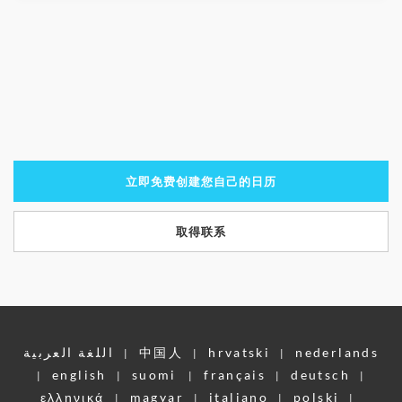
立即免费创建您自己的日历
取得联系
اللغة العربية
中国人
hrvatski
nederlands
|
|
|
english
suomi
français
deutsch
|
|
|
|
|
ελληνικά
magyar
italiano
polski
|
|
|
|