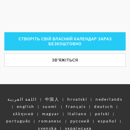
СТВОРІТЬ СВІЙ ВЛАСНИЙ КАЛЕНДАР ЗАРАЗ
БЕЗКОШТОВНО
ЗВ'ЯЖІТЬСЯ
اللغة العربية
中国人
hrvatski
nederlands
|
|
|
english
suomi
français
deutsch
|
|
|
|
|
ελληνικά
magyar
italiano
polski
|
|
|
|
português
romanesc
pусский
español
|
|
|
|
svenska
українська
|