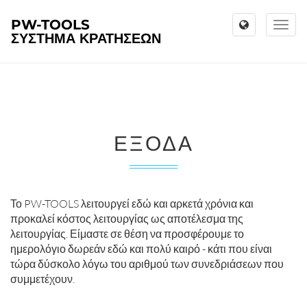
PW-TOOLS
Toggl
ΣΎΣΤΗΜΑ ΚΡΑΤΉΣΕΩΝ
naviga
ΈΞΟΔΑ
Το PW-TOOLS λειτουργεί εδώ και αρκετά χρόνια και
προκαλεί κόστος λειτουργίας ως αποτέλεσμα της
λειτουργίας. Είμαστε σε θέση να προσφέρουμε το
ημερολόγιο δωρεάν εδώ και πολύ καιρό - κάτι που είναι
τώρα δύσκολο λόγω του αριθμού των συνεδριάσεων που
συμμετέχουν.