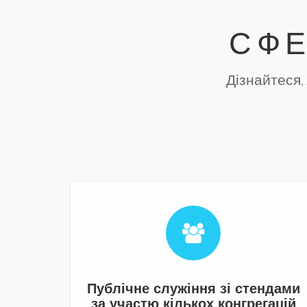
СФ
Дізнайтеся,
Публічне служіння зі стендами
за участю кількох конгрегацій