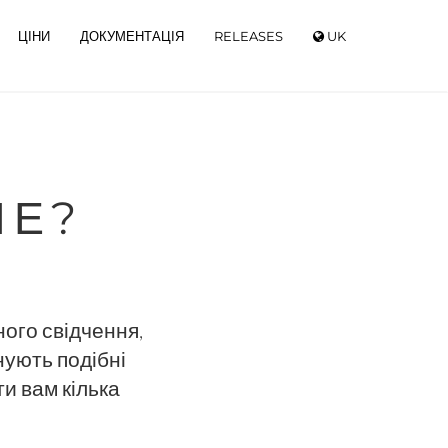
ЦІНИ
ДОКУМЕНТАЦІЯ
RELEASES
UK
НЕ?
ного свідчення,
нують подібні
ти вам кілька