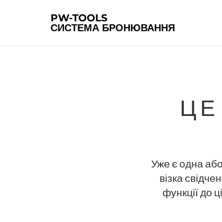
PW-TOOLS
СИСТЕМА БРОНЮВАННЯ
Ц
Уже є одна або
візка свідче
функції до ц