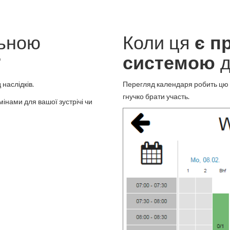
льною
Коли ця
є п
?
системою
наслідків.
Перегляд календаря робить цю 
гнучко брати участь.
інами для вашої зустрічі чи