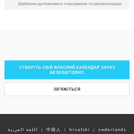
Шаблони щотижневого планування та автоматизація
СТВОРІТЬ СВІЙ ВЛАСНИЙ КАЛЕНДАР ЗАРАЗ
БЕЗКОШТОВНО
ЗВ'ЯЖІТЬСЯ
اللغة العربية
中国人
hrvatski
nederlands
|
|
|