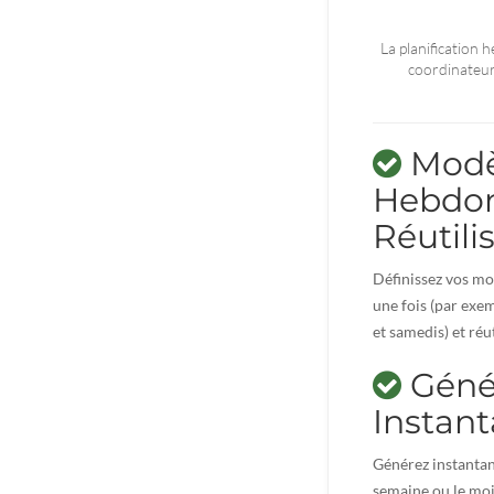
La planification 
coordinateur
Modè
Hebdo
Réutili
Définissez vos m
une fois (par exem
et samedis) et réu
Géné
Instan
Générez instanta
semaine ou le mois