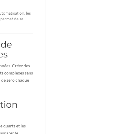
utomatisation, les
 permet de se
 de
es
onnées. Créez des
nts complexes sans
r de zéro chaque
tion
e quarts et les
ansparente,