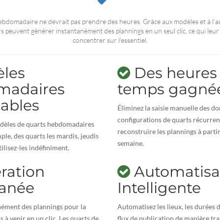
hebdomadaire ne devrait pas prendre des heures. Grâce aux modèles et à l'a
s peuvent générer instantanément des plannings en un seul clic, ce qui leur
concentrer sur l'essentiel.
les
Des heures
madaires
temps gagné
sables
Éliminez la saisie manuelle des d
configurations de quarts récurre
odèles de quarts hebdomadaires
reconstruire les plannings à parti
ple, des quarts les mardis, jeudis
semaine.
tilisez-les indéfiniment.
ration
Automatisa
tanée
Intelligente
nément des plannings pour la
Automatisez les lieux, les durées d
 à venir en un clic. Les quarts de
flux de publication de manière tr