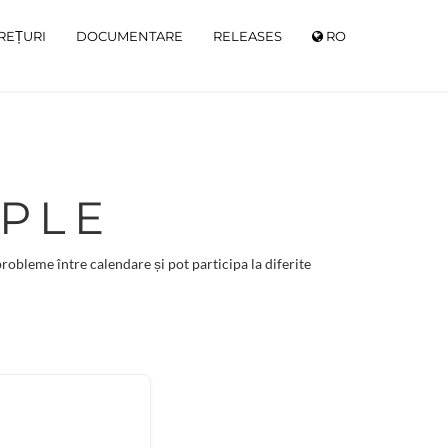
REȚURI
DOCUMENTARE
RELEASES
RO
IPLE
robleme între calendare și pot participa la diferite