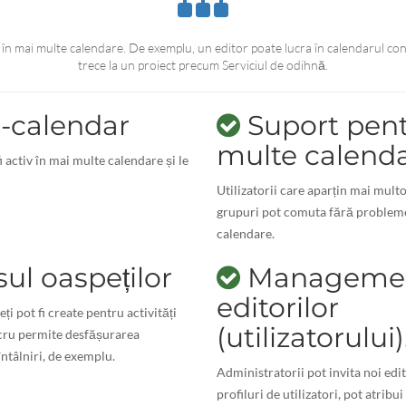
a în mai multe calendare. De exemplu, un editor poate lucra în calendarul con
trece la un proiect precum Serviciul de odihnă.
-calendar
Suport pen
multe calend
i activ în mai multe calendare și le
Utilizatorii care aparțin mai mult
grupuri pot comuta fără probleme 
calendare.
ul oaspeților
Managemen
editorilor
ți pot fi create pentru activități
(utilizatorului)
ucru permite desfășurarea
întâlniri, de exemplu.
Administratorii pot invita noi edit
profiluri de utilizatori, pot atribui