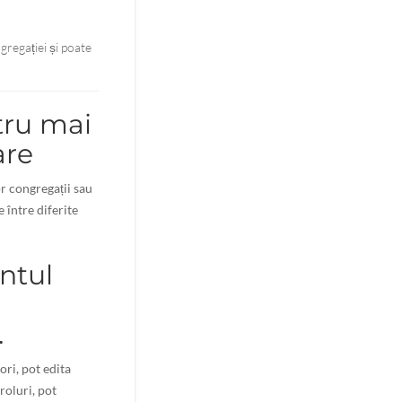
gregației și poate
tru mai
are
or congregații sau
între diferite
tul
.
ori, pot edita
 roluri, pot