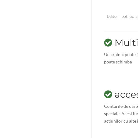
Editorii pot lucr
Multi
Un crainic poate f
poate schimba
acces
Conturile de oaspe
speciale. Acest l
acțiunilor cu alte 