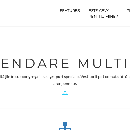
FEATURES
ESTE CEVA
P
PENTRU MINE?
LENDARE MULT
tățile în subcongregații sau grupuri speciale. Vestitorii pot comuta fără p
aranjamente.