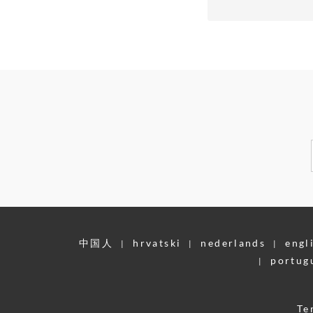
中国人
hrvatski
nederlands
engl
|
|
|
portug
|
Te