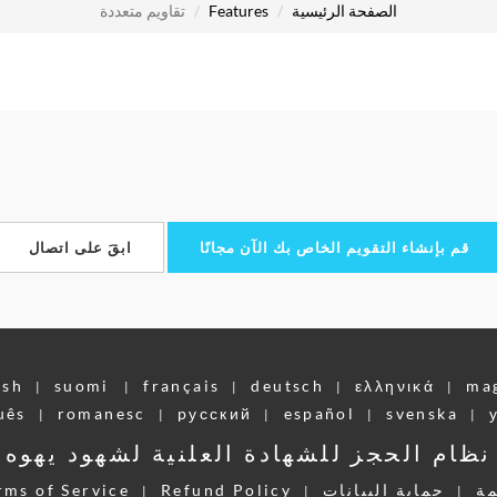
الصفحة الرئيسية
Features
تقاويم متعددة
قم بإنشاء التقويم الخاص بك الآن مجانًا
ابقَ على اتصال
ish
suomi
français
deutsch
ελληνικά
ma
|
|
|
|
|
uês
romanesc
pусский
español
svenska
|
|
|
|
|
نظام الحجز للشهادة العلنية لشهود يهوه
ة
حماية البيانات
Refund Policy
rms of Service
|
|
|