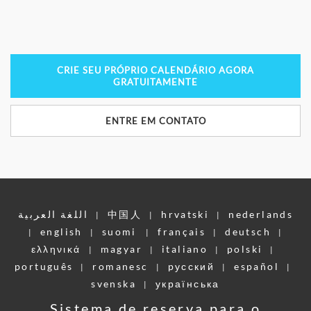
CRIE SEU PRÓPRIO CALENDÁRIO AGORA
GRATUITAMENTE
ENTRE EM CONTATO
اللغة العربية
中国人
hrvatski
nederlands
|
|
|
english
suomi
français
deutsch
|
|
|
|
|
ελληνικά
magyar
italiano
polski
|
|
|
|
português
romanesc
pусский
español
|
|
|
|
svenska
українська
|
Sistema de reserva para o