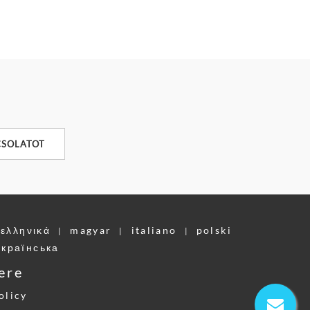
CSOLATOT
ελληνικά
magyar
italiano
polski
|
|
|
українська
ere
olicy