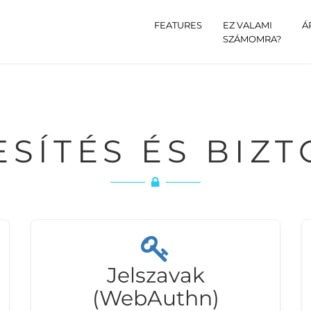
FEATURES
EZ VALAMI
Á
SZÁMOMRA?
LESÍTÉS ÉS BIZ
Jelszavak
(WebAuthn)