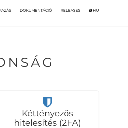
RAZÁS
DOKUMENTÁCIÓ
RELEASES
HU
TONSÁG
Kéttényezős
hitelesítés (2FA)