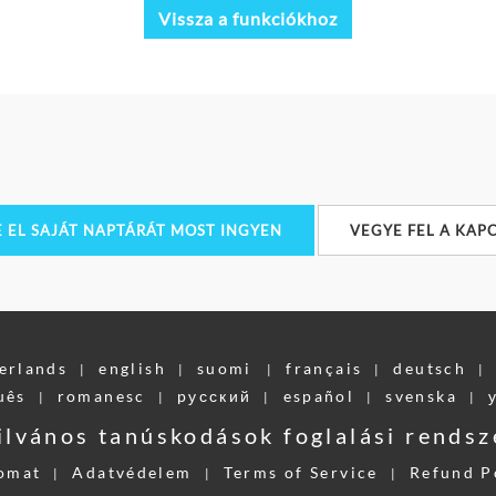
Vissza a funkciókhoz
E EL SAJÁT NAPTÁRÁT MOST INGYEN
VEGYE FEL A KAP
erlands
english
suomi
français
deutsch
|
|
|
|
|
uês
romanesc
pусский
español
svenska
|
|
|
|
|
ilvános tanúskodások foglalási rendsz
omat
Adatvédelem
Terms of Service
Refund P
|
|
|