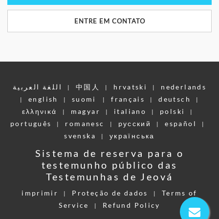
ENTRE EM CONTATO
اللغة العربية
中国人
hrvatski
nederlands
|
|
|
english
suomi
français
deutsch
|
|
|
|
|
ελληνικά
magyar
italiano
polski
|
|
|
|
português
romanesc
pусский
español
|
|
|
|
svenska
українська
|
Sistema de reserva para o
testemunho público das
Testemunhas de Jeová
imprimir
Proteção de dados
Terms of
|
|
Service
Refund Policy
|