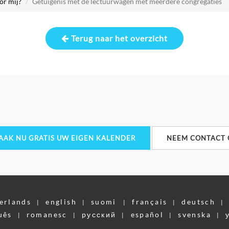
oor mij?
Getuigenis met de lectuurwagen met meerdere congregaties
Terug naar het overzicht
AAK NU GRATIS UW EIGEN KALENDER
NEEM CONTACT 
erlands
english
suomi
français
deutsch
|
|
|
|
|
uês
romanesc
pусский
español
svenska
|
|
|
|
|