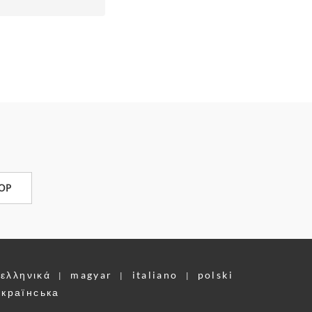
OP
ελληνικά
magyar
italiano
polski
|
|
|
українська