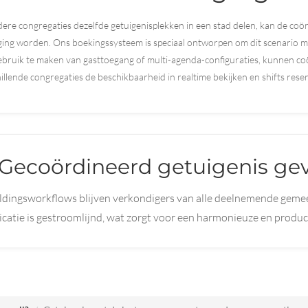
e congregaties dezelfde getuigenisplekken in een stad delen, kan de coör
ging worden. Ons boekingssysteem is speciaal ontworpen om dit scenario m
bruik te maken van gasttoegang of multi-agenda-configuraties, kunnen c
illende congregaties de beschikbaarheid in realtime bekijken en shifts rese
Gecoördineerd getuigenis ge
dingsworkflows blijven verkondigers van alle deelnemende gemeen
tie is gestroomlijnd, wat zorgt voor een harmonieuze en produc