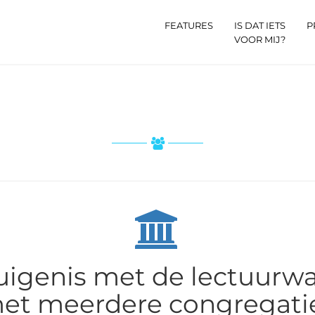
FEATURES
IS DAT IETS
P
VOOR MIJ?
uigenis met de lectuurw
et meerdere congregati