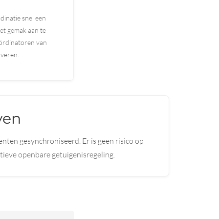
dinatie snel een
et gemak aan te
oördinatoren van
rveren.
ven
ten gesynchroniseerd. Er is geen risico op
tieve openbare getuigenisregeling.