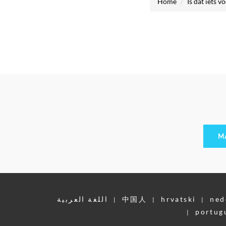
Home
Is dat iets v
M
اللغة العربية
中国人
hrvatski
ned
|
|
|
portug
|