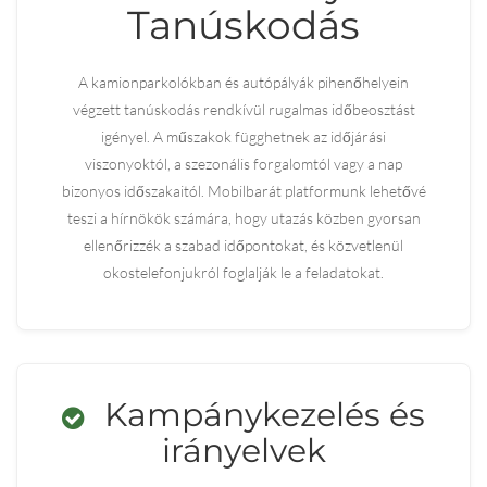
Tanúskodás
A kamionparkolókban és autópályák pihenőhelyein
végzett tanúskodás rendkívül rugalmas időbeosztást
igényel. A műszakok függhetnek az időjárási
viszonyoktól, a szezonális forgalomtól vagy a nap
bizonyos időszakaitól. Mobilbarát platformunk lehetővé
teszi a hírnökök számára, hogy utazás közben gyorsan
ellenőrizzék a szabad időpontokat, és közvetlenül
okostelefonjukról foglalják le a feladatokat.
Kampánykezelés és
irányelvek