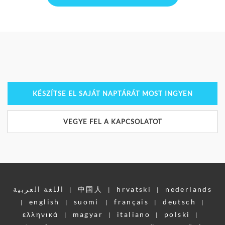
KÉSZÍTSE EL SAJÁT NAPTÁRÁT MOST INGYEN
VEGYE FEL A KAPCSOLATOT
اللغة العربية
中国人
hrvatski
nederlands
|
|
|
english
suomi
français
deutsch
|
|
|
|
|
ελληνικά
magyar
italiano
polski
|
|
|
|