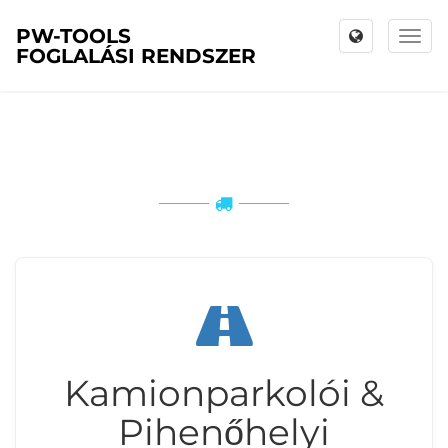
PW-TOOLS
Toggl
FOGLALÁSI RENDSZER
naviga
Kamionparkolói &
Pihenőhelyi